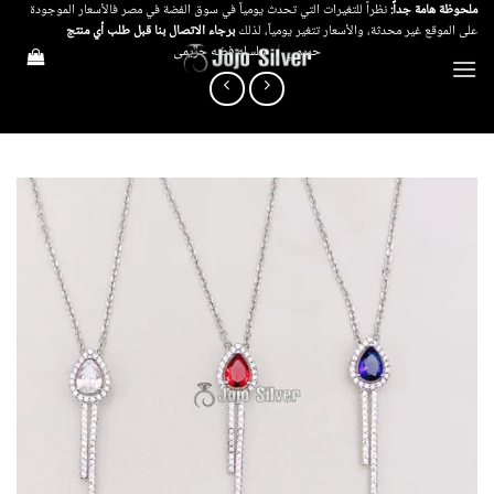
خطي
ملحوظة هامة جداً:
نظراً للتغيرات التي تحدث يومياً في سوق الفضة في مصر فالأسعار الموجودة
على الموقع غير محدثة، والأسعار تتغير يومياً، لذلك
برجاء الاتصال بنا قبل طلب أي منتج
لمحتوى
حريمي
/
سلسله فضه حريمى