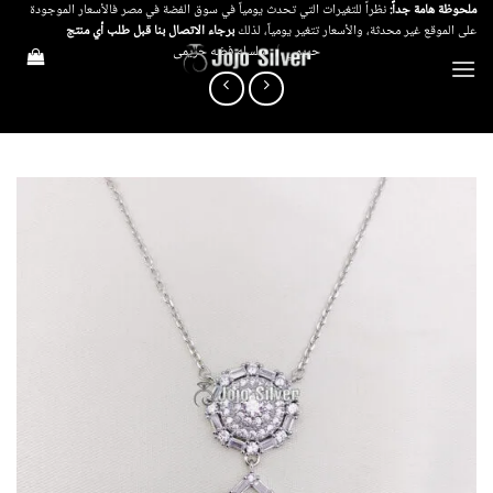
خطي
ملحوظة هامة جداً:
نظراً للتغيرات التي تحدث يومياً في سوق الفضة في مصر فالأسعار الموجودة
على الموقع غير محدثة، والأسعار تتغير يومياً، لذلك
برجاء الاتصال بنا قبل طلب أي منتج
لمحتوى
حريمي
/
سلسله فضه حريمى