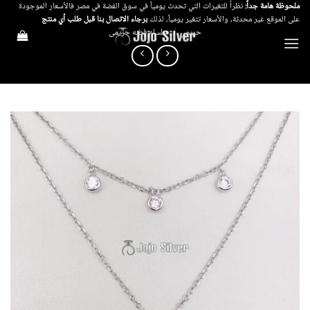
خطي
ملحوظة هامة جداً:
نظراً للتغيرات التي تحدث يومياً في سوق الفضة في مصر فالأسعار الموجودة
على الموقع غير محدثة، والأسعار تتغير يومياً، لذلك
برجاء الاتصال بنا قبل طلب أي منتج
لمحتوى
حريمي
/
سلسله فضه حريمى