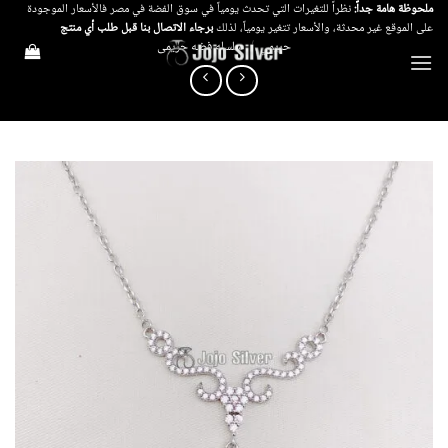
خطي
ملحوظة هامة جداً:
نظراً للتغيرات التي تحدث يومياً في سوق الفضة في مصر فالأسعار الموجودة
على الموقع غير محدثة، والأسعار تتغير يومياً، لذلك
برجاء الاتصال بنا قبل طلب أي منتج
لمحتوى
حريمي
/
سلسله فضه حريمى