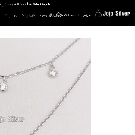
خطي
ملحوظة هامة جداً:
نظراً للتغيرات التي 
لمحتوى
الرئيسية
حريمي
رجالي
م
حريمي
/
سلسله فضه حريمى