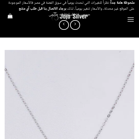
خطي
ملحوظة هامة جداً:
نظراً للتغيرات التي تحدث يومياً في سوق الفضة في مصر فالأسعار الموجودة
على الموقع غير محدثة، والأسعار تتغير يومياً، لذلك
برجاء الاتصال بنا قبل طلب أي منتج
لمحتوى
حريمي
/
سلسله فضه حريمى