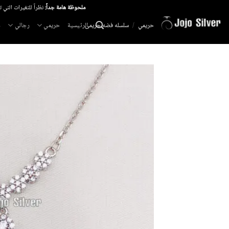
خطي
ملحوظة هامة جداً:
نظراً للتغيرات التي 
لمحتوى
الرئيسية
حريمي
رجالي
م
حريمي
/
سلسله فضه حريمى