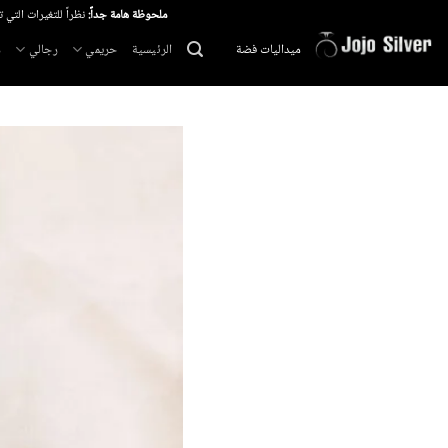
خطي
ملحوظة هامة جداً:
نظراً للتغيرات التي 
لمحتوى
الرئيسية
حريمي
رجالي
م
ميداليات فضة